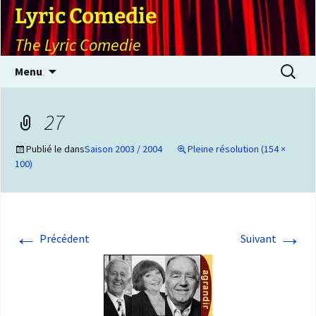
Lyric Comedie
The Lyric Comedie
Aller
Recherch
Menu
au
contenu
27
Publié le
dans
Saison 2003 / 2004
Pleine résolution (154 ×
100)
←
→
Précédent
Suivant