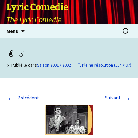
Lyric Comedie
The Lyric Comedie
Aller
Recherch
Menu
au
contenu
3
Publié le
dans
Saison 2001 / 2002
Pleine résolution (154 × 97)
←
→
Précédent
Suivant