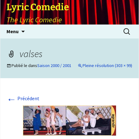
Lyric Comedie
The Lyric Comedie
Aller
Recherch
Menu
au
contenu
valses
Publié le
dans
Saison 2000 / 2001
Pleine résolution (303 × 99)
←
Précédent